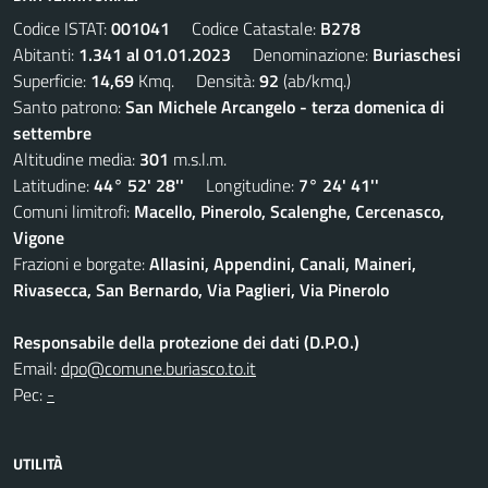
Codice ISTAT:
001041
Codice Catastale:
B278
Abitanti:
1.341 al 01.01.2023
Denominazione:
Buriaschesi
Superficie:
14,69
Kmq. Densità:
92
(ab/kmq.)
Santo patrono:
San Michele Arcangelo - terza domenica di
settembre
Altitudine media:
301
m.s.l.m.
Latitudine:
44° 52' 28''
Longitudine:
7° 24' 41''
Comuni limitrofi:
Macello, Pinerolo, Scalenghe, Cercenasco,
Vigone
Frazioni e borgate:
Allasini, Appendini, Canali, Maineri,
Rivasecca, San Bernardo, Via Paglieri, Via Pinerolo
Responsabile della protezione dei dati (D.P.O.)
Email:
dpo@comune.buriasco.to.it
Pec:
-
UTILITÀ