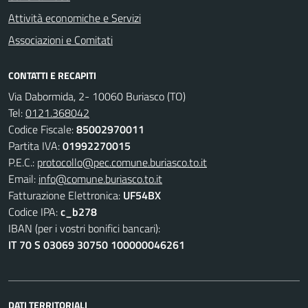
Attività economiche e Servizi
Associazioni e Comitati
CONTATTI E RECAPITI
Via Dabormida, 2- 10060 Buriasco (TO)
Tel:
0121.368042
Codice Fiscale:
85002970011
Partita IVA:
01992270015
P.E.C.:
protocollo@pec.comune.buriasco.to.it
Email:
info@comune.buriasco.to.it
Fatturazione Elettronica:
UF54BX
Codice IPA:
c_b278
IBAN (per i vostri bonifici bancari):
IT 70 S 03069 30750 100000046261
DATI TERRITORIALI