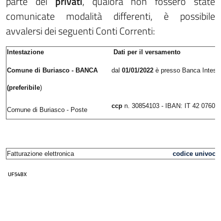
parte dei
privati
, qualora non fossero state
comunicate modalità differenti, è possibile
avvalersi dei seguenti Conti Correnti:
Intestazione
Dati per il versamento
Comune di Buriasco - BANCA
dal
01/01/2022
è presso Banca Intesa
(preferibile
)
ccp
n. 30854103 - IBAN: IT 42 0760
Comune di Buriasco - Poste
Fatturazione elettronica
codice univoco 
UF54BX