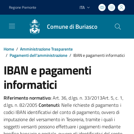
ITA
Regione Piemonte
Lingua attiva:
Comune di Buriasco
Home
/
Amministrazione Trasparente
/
Pagamenti dell'amministrazione
/
IBAN e pagamenti informatici
IBAN e pagamenti
informatici
Riferimento normativo:
Art. 36, d.lgs. n. 33/2013Art. 5, c. 1,
d.lgs. n. 82/2005
Contenuti:
Nelle richieste di pagamento: i
codici IBAN identificativi del conto di pagamento, ovvero di
imputazione del versamento in Tesoreria, tramite i quali i
soggetti versanti possono effettuare i pagamenti mediante
bonifico bancario o postale, ovvero gli identificativi del conto