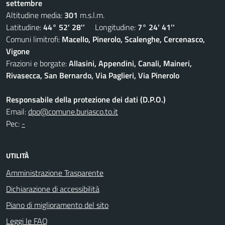
settembre
Altitudine media:
301
m.s.l.m.
Latitudine:
44° 52' 28''
Longitudine:
7° 24' 41''
Comuni limitrofi:
Macello, Pinerolo, Scalenghe, Cercenasco,
Vigone
Frazioni e borgate:
Allasini, Appendini, Canali, Maineri,
Rivasecca, San Bernardo, Via Paglieri, Via Pinerolo
Responsabile della protezione dei dati (D.P.O.)
Email:
dpo@comune.buriasco.to.it
Pec:
-
UTILITÀ
Amministrazione Trasparente
Dichiarazione di accessibilità
Piano di miglioramento del sito
Leggi le FAQ