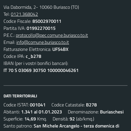
Via Dabormida, 2- 10060 Buriasco (TO)
Tel:
0121.368042
Codice Fiscale:
85002970011
Partita IVA:
01992270015
P.E.C.:
protocollo@pec.comune.buriasco.to.it
Email:
info@comune.buriasco.to.it
Fatturazione Elettronica:
UF54BX
Codice IPA:
c_b278
IBAN (per i vostri bonifici bancari):
IT 70 S 03069 30750 100000046261
DATI TERRITORIALI
Codice ISTAT:
001041
Codice Catastale:
B278
Abitanti:
1.341 al 01.01.2023
Denominazione:
Buriaschesi
Superficie:
14,69
Kmq. Densità:
92
(ab/kmq.)
Santo patrono:
San Michele Arcangelo - terza domenica di