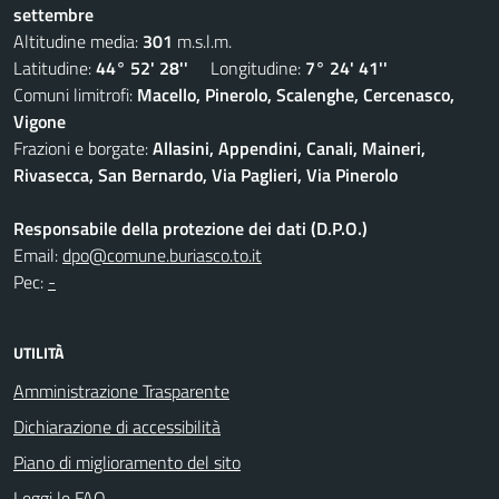
settembre
Altitudine media:
301
m.s.l.m.
Latitudine:
44° 52' 28''
Longitudine:
7° 24' 41''
Comuni limitrofi:
Macello, Pinerolo, Scalenghe, Cercenasco,
Vigone
Frazioni e borgate:
Allasini, Appendini, Canali, Maineri,
Rivasecca, San Bernardo, Via Paglieri, Via Pinerolo
Responsabile della protezione dei dati (D.P.O.)
Email:
dpo@comune.buriasco.to.it
Pec:
-
UTILITÀ
Amministrazione Trasparente
Dichiarazione di accessibilità
Piano di miglioramento del sito
Leggi le FAQ