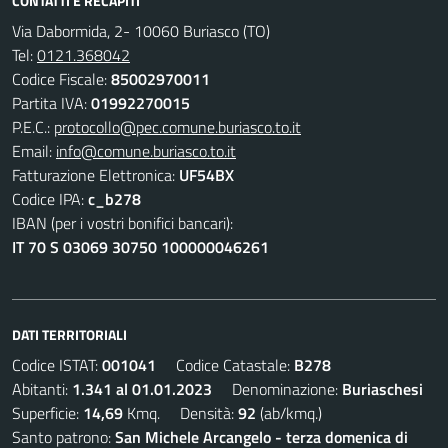
CONTATTI E RECAPITI
Via Dabormida, 2- 10060 Buriasco (TO)
Tel:
0121.368042
Codice Fiscale:
85002970011
Partita IVA:
01992270015
P.E.C.:
protocollo@pec.comune.buriasco.to.it
Email:
info@comune.buriasco.to.it
Fatturazione Elettronica:
UF54BX
Codice IPA:
c_b278
IBAN (per i vostri bonifici bancari):
IT 70 S 03069 30750 100000046261
DATI TERRITORIALI
Codice ISTAT:
001041
Codice Catastale:
B278
Abitanti:
1.341 al 01.01.2023
Denominazione:
Buriaschesi
Superficie:
14,69
Kmq. Densità:
92
(ab/kmq.)
Santo patrono:
San Michele Arcangelo - terza domenica di