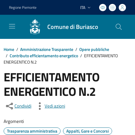
ITA
Regione Piemonte
Lingua attiva:
Comune di Buriasco
Home
/
Amministrazione Trasparente
/
Opere pubbliche
/
Contributo efficientamento energetico
/
EFFICIENTAMENTO
ENERGENTICO N.2
EFFICIENTAMENTO
ENERGENTICO N.2
Condividi
Vedi azioni
Argomenti
Trasparenza amministrativa
Appalti, Gare e Concorsi