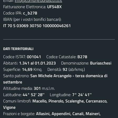
Email:
info@comune.buriasco.to.it
Fatturazione Elettronica:
UF54BX
Codice IPA:
c_b278
IBAN (per i vostri bonifici bancari):
IT 70 S 03069 30750 100000046261
DATI TERRITORIALI
Codice ISTAT:
001041
Codice Catastale:
B278
Abitanti:
1.341 al 01.01.2023
Denominazione:
Buriaschesi
Superficie:
14,69
Kmq. Densità:
92
(ab/kmq.)
Santo patrono:
San Michele Arcangelo - terza domenica di
settembre
Altitudine media:
301
m.s.l.m.
Latitudine:
44° 52' 28''
Longitudine:
7° 24' 41''
Comuni limitrofi:
Macello, Pinerolo, Scalenghe, Cercenasco,
Vigone
Frazioni e borgate:
Allasini, Appendini, Canali, Maineri,