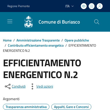
ITA
Regione Piemonte
Lingua attiva:
Comune di Buriasco
Home
/
Amministrazione Trasparente
/
Opere pubbliche
/
Contributo efficientamento energetico
/
EFFICIENTAMENTO
ENERGENTICO N.2
EFFICIENTAMENTO
ENERGENTICO N.2
Condividi
Vedi azioni
Argomenti
Trasparenza amministrativa
Appalti, Gare e Concorsi