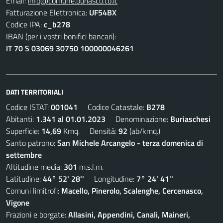
Email:
info@comune.buriasco.to.it
Fatturazione Elettronica:
UF54BX
Codice IPA:
c_b278
IBAN (per i vostri bonifici bancari):
IT 70 S 03069 30750 100000046261
DATI TERRITORIALI
Codice ISTAT:
001041
Codice Catastale:
B278
Abitanti:
1.341 al 01.01.2023
Denominazione:
Buriaschesi
Superficie:
14,69
Kmq. Densità:
92
(ab/kmq.)
Santo patrono:
San Michele Arcangelo - terza domenica di
settembre
Altitudine media:
301
m.s.l.m.
Latitudine:
44° 52' 28''
Longitudine:
7° 24' 41''
Comuni limitrofi:
Macello, Pinerolo, Scalenghe, Cercenasco,
Vigone
Frazioni e borgate:
Allasini, Appendini, Canali, Maineri,