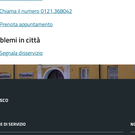
Chiama il numero 0121.368042
Prenota appuntamento
blemi in città
Segnala disservizio
asco
E DI SERVIZIO
N