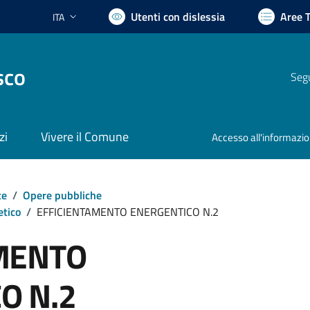
Utenti con dislessia
Aree 
ITA
Lingua attiva:
sco
Segu
zi
Vivere il Comune
Accesso all'informazi
te
/
Opere pubbliche
etico
/
EFFICIENTAMENTO ENERGENTICO N.2
MENTO
O N.2