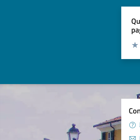
Qu
pa
Valut
Valu
Con