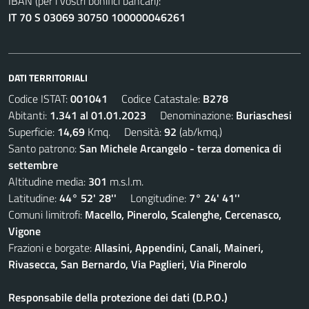
IBAN (per i vostri bonifici bancari):
IT 70 S 03069 30750 100000046261
DATI TERRITORIALI
Codice ISTAT:
001041
Codice Catastale:
B278
Abitanti:
1.341 al 01.01.2023
Denominazione:
Buriaschesi
Superficie:
14,69
Kmq. Densità:
92
(ab/kmq.)
Santo patrono:
San Michele Arcangelo - terza domenica di
settembre
Altitudine media:
301
m.s.l.m.
Latitudine:
44° 52' 28''
Longitudine:
7° 24' 41''
Comuni limitrofi:
Macello, Pinerolo, Scalenghe, Cercenasco,
Vigone
Frazioni e borgate:
Allasini, Appendini, Canali, Maineri,
Rivasecca, San Bernardo, Via Paglieri, Via Pinerolo
Responsabile della protezione dei dati (D.P.O.)