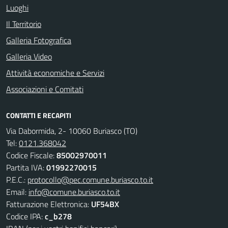
Luoghi
Il Territorio
Galleria Fotografica
Galleria Video
Attività economiche e Servizi
Associazioni e Comitati
CONTATTI E RECAPITI
Via Dabormida, 2- 10060 Buriasco (TO)
Tel:
0121.368042
Codice Fiscale:
85002970011
Partita IVA:
01992270015
P.E.C.:
protocollo@pec.comune.buriasco.to.it
Email:
info@comune.buriasco.to.it
Fatturazione Elettronica:
UF54BX
Codice IPA:
c_b278