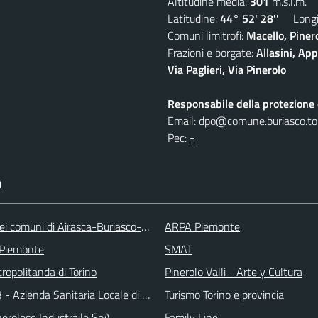
Altitudine media:
301
m.s.l.m.
Latitudine:
44° 52' 28''
Longit
Comuni limitrofi:
Macello, Piner
Frazioni e borgate:
Allasini, Ap
Via Paglieri, Via Pinerolo
Responsabile della protezione d
Email:
dpo@comune.buriasco.to.
Pec:
-
I
ei comuni di Airasca-Buriasco-Scalenghe
ARPA Piemonte
 Piemonte
SMAT
ropolitanda di Torino
Pinerolo Valli - Arte y Cultura
 - Azienda Sanitaria Locale di Collegno e Pinerolo
Turismo Torino e provincia
erolese Industraile SpA
Family Line