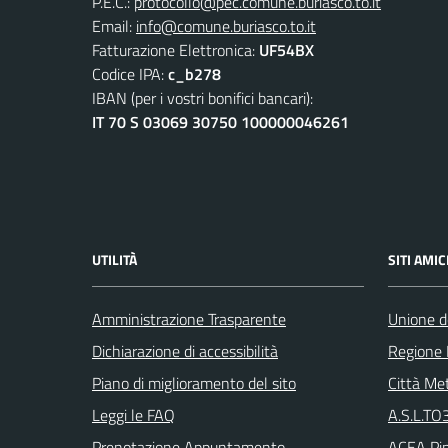
P.E.C.:
protocollo@pec.comune.buriasco.to.it
Email:
info@comune.buriasco.to.it
Fatturazione Elettronica:
UF54BX
Codice IPA:
c_b278
IBAN (per i vostri bonifici bancari):
IT 70 S 03069 30750 100000046261
UTILITÀ
SITI AMIC
Amministrazione Trasparente
Unione d
Dichiarazione di accessibilità
Regione
Piano di miglioramento del sito
Città Met
Leggi le FAQ
A.S.L.TO3
Prenotazione Appuntamento
ACEA Pin