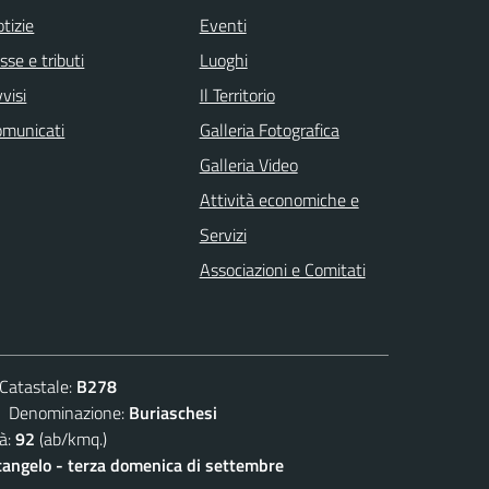
tizie
Eventi
sse e tributi
Luoghi
visi
Il Territorio
omunicati
Galleria Fotografica
Galleria Video
Attività economiche e
Servizi
Associazioni e Comitati
atastale:
B278
enominazione:
Buriaschesi
à:
92
(ab/kmq.)
angelo - terza domenica di settembre