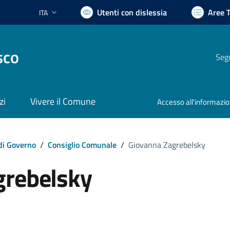
Utenti con dislessia
Aree 
ITA
Lingua attiva:
sco
Segu
zi
Vivere il Comune
Accesso all'informazi
di Governo
/
Consiglio Comunale
/
Giovanna Zagrebelsky
grebelsky