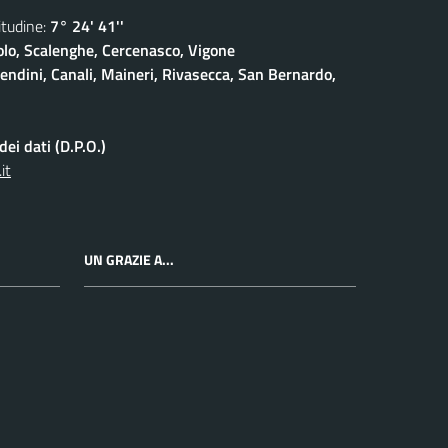
udine:
7° 24' 41''
olo, Scalenghe, Cercenasco, Vigone
pendini, Canali, Maineri, Rivasecca, San Bernardo,
ei dati (D.P.O.)
it
UN GRAZIE A...