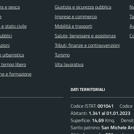
ra e pesca
Giustizia e sicurezza pubblica
No
e
Imprese e commercio
Ta
e stato civile
Mobilità e trasporti
Av
ubblici
Salute, benessere e assistenza
C
zioni
Tributi, finanze e contravvenzioni
 urbanistica
Turismo
e tempo libero
Vita lavorativa
ne e formazione
DATI TERRITORIALI
Codice ISTAT:
001041
Codice C
Abitanti:
1.341 al 01.01.2023
D
Superficie:
14,69
Kmq. Densit
Santo patrono:
San Michele Arc