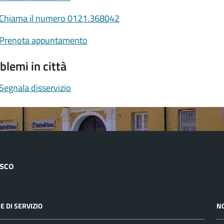
Chiama il numero 0121.368042
Prenota appuntamento
blemi in città
Segnala disservizio
asco
E DI SERVIZIO
N