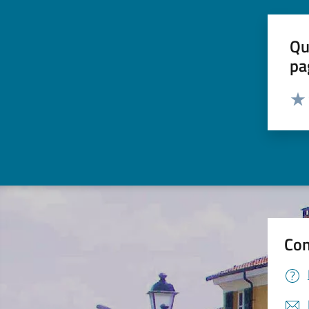
Qu
pa
Valut
Valu
Con