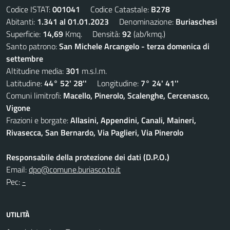
Codice ISTAT:
001041
Codice Catastale:
B278
Abitanti:
1.341 al 01.01.2023
Denominazione:
Buriaschesi
Superficie:
14,69
Kmq. Densità:
92
(ab/kmq.)
Santo patrono:
San Michele Arcangelo - terza domenica di
settembre
Altitudine media:
301
m.s.l.m.
Latitudine:
44° 52' 28''
Longitudine:
7° 24' 41''
Comuni limitrofi:
Macello, Pinerolo, Scalenghe, Cercenasco,
Vigone
Frazioni e borgate:
Allasini, Appendini, Canali, Maineri,
Rivasecca, San Bernardo, Via Paglieri, Via Pinerolo
Responsabile della protezione dei dati (D.P.O.)
Email:
dpo@comune.buriasco.to.it
Pec:
-
UTILITÀ