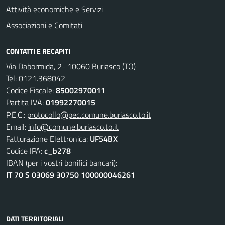
Attività economiche e Servizi
Associazioni e Comitati
CONTATTI E RECAPITI
Via Dabormida, 2- 10060 Buriasco (TO)
Tel:
0121.368042
Codice Fiscale:
85002970011
Partita IVA:
01992270015
P.E.C.:
protocollo@pec.comune.buriasco.to.it
Email:
info@comune.buriasco.to.it
Fatturazione Elettronica:
UF54BX
Codice IPA:
c_b278
IBAN (per i vostri bonifici bancari):
IT 70 S 03069 30750 100000046261
DATI TERRITORIALI