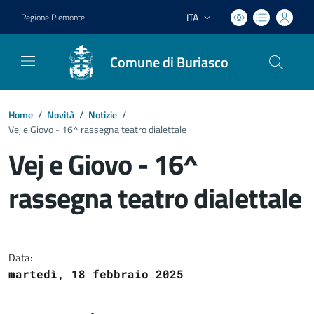
ITA
Regione Piemonte
Lingua attiva:
Comune di Buriasco
Home
/
Novità
/
Notizie
/
Vej e Giovo - 16^ rassegna teatro dialettale
Vej e Giovo - 16^
rassegna teatro dialettale
Dettagli del documento
Data:
martedì, 18 febbraio 2025