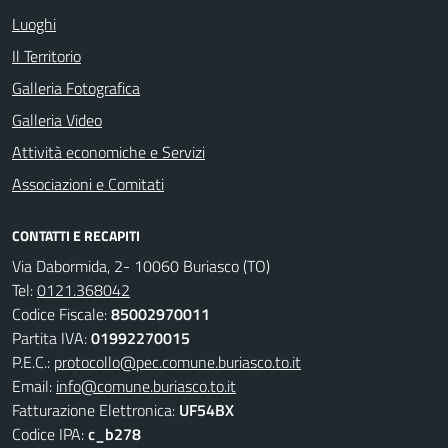
Luoghi
Il Territorio
Galleria Fotografica
Galleria Video
Attività economiche e Servizi
Associazioni e Comitati
CONTATTI E RECAPITI
Via Dabormida, 2- 10060 Buriasco (TO)
Tel:
0121.368042
Codice Fiscale:
85002970011
Partita IVA:
01992270015
P.E.C.:
protocollo@pec.comune.buriasco.to.it
Email:
info@comune.buriasco.to.it
Fatturazione Elettronica:
UF54BX
Codice IPA:
c_b278