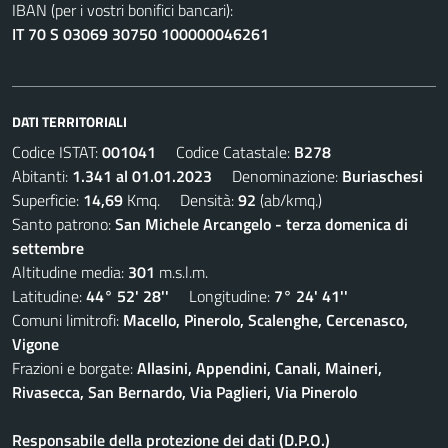
IBAN (per i vostri bonifici bancari):
IT 70 S 03069 30750 100000046261
DATI TERRITORIALI
Codice ISTAT:
001041
Codice Catastale:
B278
Abitanti:
1.341 al 01.01.2023
Denominazione:
Buriaschesi
Superficie:
14,69
Kmq. Densità:
92
(ab/kmq.)
Santo patrono:
San Michele Arcangelo - terza domenica di
settembre
Altitudine media:
301
m.s.l.m.
Latitudine:
44° 52' 28''
Longitudine:
7° 24' 41''
Comuni limitrofi:
Macello, Pinerolo, Scalenghe, Cercenasco,
Vigone
Frazioni e borgate:
Allasini, Appendini, Canali, Maineri,
Rivasecca, San Bernardo, Via Paglieri, Via Pinerolo
Responsabile della protezione dei dati (D.P.O.)