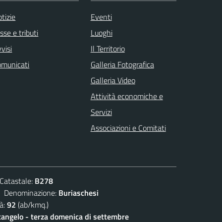
tizie
Eventi
sse e tributi
Luoghi
visi
Il Territorio
omunicati
Galleria Fotografica
Galleria Video
Attività economiche e
Servizi
Associazioni e Comitati
atastale:
B278
enominazione:
Buriaschesi
à:
92
(ab/kmq.)
angelo - terza domenica di settembre