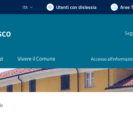
Utenti con dislessia
Aree 
ITA
Lingua attiva:
sco
Segu
zi
Vivere il Comune
Accesso all'informazi
de