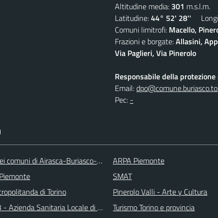
Altitudine media:
301
m.s.l.m.
Latitudine:
44° 52' 28''
Longit
Comuni limitrofi:
Macello, Piner
Frazioni e borgate:
Allasini, Ap
Via Paglieri, Via Pinerolo
Responsabile della protezione d
Email:
dpo@comune.buriasco.to.
Pec:
-
I
ei comuni di Airasca-Buriasco-Scalenghe
ARPA Piemonte
 Piemonte
SMAT
ropolitanda di Torino
Pinerolo Valli - Arte y Cultura
 - Azienda Sanitaria Locale di Collegno e Pinerolo
Turismo Torino e provincia