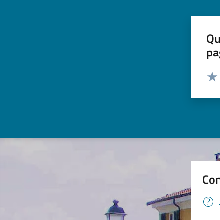
Qu
pa
Valut
Valu
Con