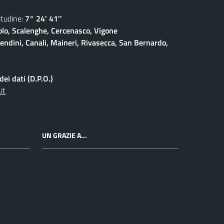
udine:
7° 24' 41''
olo, Scalenghe, Cercenasco, Vigone
pendini, Canali, Maineri, Rivasecca, San Bernardo,
ei dati (D.P.O.)
it
UN GRAZIE A...