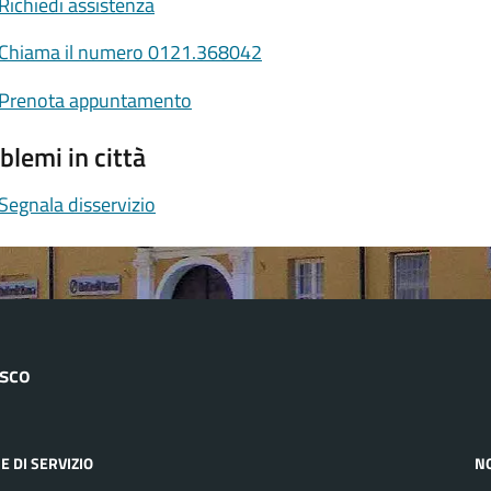
Richiedi assistenza
Chiama il numero 0121.368042
Prenota appuntamento
blemi in città
Segnala disservizio
asco
E DI SERVIZIO
N