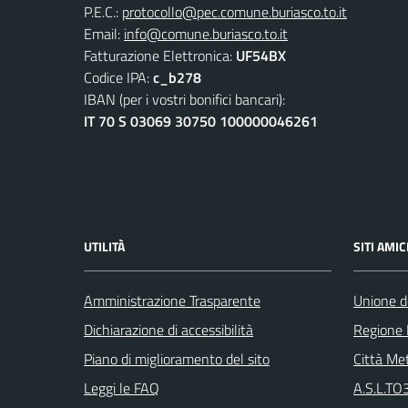
P.E.C.:
protocollo@pec.comune.buriasco.to.it
Email:
info@comune.buriasco.to.it
Fatturazione Elettronica:
UF54BX
Codice IPA:
c_b278
IBAN (per i vostri bonifici bancari):
IT 70 S 03069 30750 100000046261
UTILITÀ
SITI AMIC
Amministrazione Trasparente
Unione d
Dichiarazione di accessibilità
Regione
Piano di miglioramento del sito
Città Met
Leggi le FAQ
A.S.L.TO3