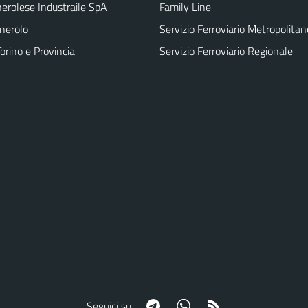
erolese Industraile SpA
Family Line
inerolo
Servizio Ferroviario Metropolitan
orino e Provincia
Servizio Ferroviario Regionale
Telegram
Whatsapp
RSS
Seguici su