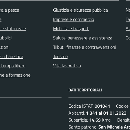
ra e pesca
Giustizia e sicurezza pubblica
No
e
Imprese e commercio
Ta
e stato civile
Mobilità e trasporti
Av
ubblici
Salute, benessere e assistenza
C
zioni
Tributi, finanze e contravvenzioni
 urbanistica
Turismo
e tempo libero
Vita lavorativa
ne e formazione
DATI TERRITORIALI
Codice ISTAT:
001041
Codice C
Abitanti:
1.341 al 01.01.2023
D
Superficie:
14,69
Kmq. Densit
Santo patrono:
San Michele Arc